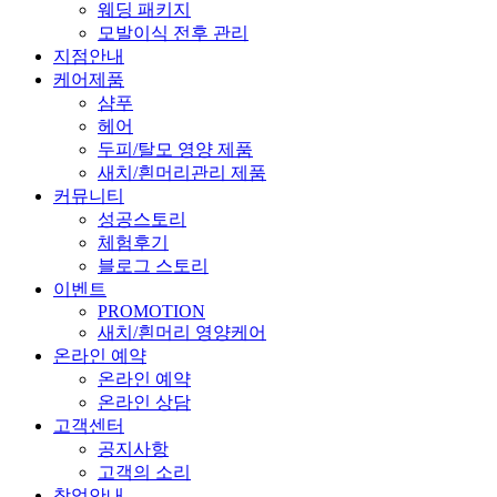
웨딩 패키지
모발이식 전후 관리
지점안내
케어제품
샴푸
헤어
두피/탈모 영양 제품
새치/흰머리관리 제품
커뮤니티
성공스토리
체험후기
블로그 스토리
이벤트
PROMOTION
새치/흰머리 영양케어
온라인 예약
온라인 예약
온라인 상담
고객센터
공지사항
고객의 소리
창업안내