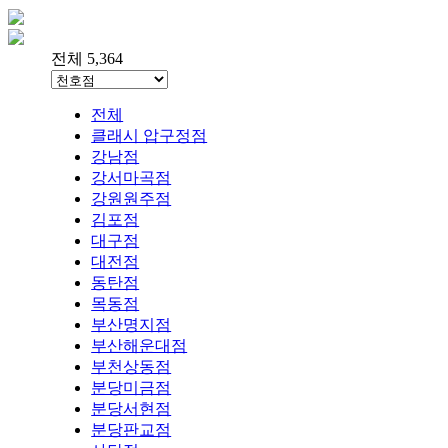
전체 5,364
전체
클래시 압구정점
강남점
강서마곡점
강원원주점
김포점
대구점
대전점
동탄점
목동점
부산명지점
부산해운대점
부천상동점
분당미금점
분당서현점
분당판교점