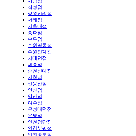
사당점
삼성점
상왕십리점
서래점
서울대점
송파점
수유점
수원영통점
수원인계점
서대전점
세종점
순천신대점
시청점
신용산점
안산점
양산점
여수점
유성대덕점
은평점
인천검단점
인천부평점
인천송도점