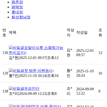
평촌점
평택점
홍대점
화성향남점
번
작성
조
제목
작성일
호
자
회
모발이식후 스켈링가능
김*
2025-12-01
130
한지요?
(1)
12
09:57
현
김*현
|
2025-12-01 09:57
|
조회12
첫 방문 이벤트
(1)
황*
2025-11-10
129
16
20:24
황*진
|
2025-11-10 20:24
|
조회16
진
두피진단
조*
2024-09-09
128
8
12:22
조*리
|
2024-09-09 12:22
|
조회8
리
대략적인 비용 문의
(1)
김*
2024-02-16