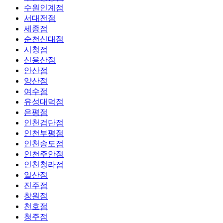
수원인계점
서대전점
세종점
순천신대점
시청점
신용산점
안산점
양산점
여수점
유성대덕점
은평점
인천검단점
인천부평점
인천송도점
인천주안점
인천청라점
일산점
진주점
창원점
천호점
청주점