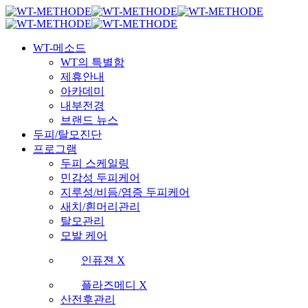
Skip
국내 최초 두피케어 브랜드 WT
국내 최초 두피케어 브랜드 WT
to
main
Menu
content
WT-메소드
WT의 특별함
제휴안내
아카데미
내부전경
브랜드 뉴스
두피/탈모진단
프로그램
두피 스케일링
민감성 두피케어
지루성/비듬/염증 두피케어
새치/흰머리관리
탈모관리
모발 케어
인퓨젼 X
플라즈메디 X
산전후관리