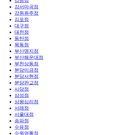
강남점
강서마곡점
강원원주점
김포점
대구점
대전점
동탄점
목동점
부산명지점
부산해운대점
부천상동점
분당미금점
분당서현점
분당판교점
사당점
삼성점
상왕십리점
서래점
서울대점
송파점
수유점
수원영통점