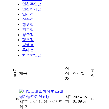
인천주안점
인천청라점
일산점
진주점
창원점
천호점
청주점
평촌점
평택점
홍대점
화성향남점
작
번
조
제목
성
작성일
호
회
자
모발이식후 스켈
링가능한지요?
(1)
김*
2025-12-
130
12
01 09:57
김*현
|
2025-12-01 09:57
|
조
현
회12