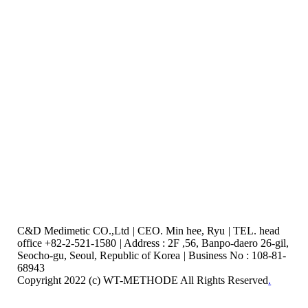
C&D Medimetic CO.,Ltd
|
CEO. Min hee, Ryu
|
TEL. head
office +82-2-521-1580
|
Address : 2F ,56, Banpo-daero 26-gil,
Seocho-gu, Seoul, Republic of Korea
|
Business No : 108-81-
68943
Copyright 2022 (c) WT-METHODE All Rights Reserved
.