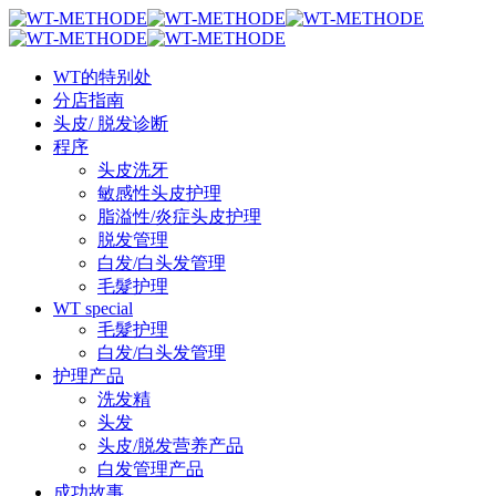
Skip
Clo
to
Me
main
Menu
content
WT的特别处
分店指南
头皮/ 脱发诊断
程序
头皮洗牙
敏感性头皮护理
脂溢性/炎症头皮护理
脱发管理
白发/白头发管理
毛髮护理
WT special
毛髮护理
白发/白头发管理
护理产品
洗发精
头发
头皮/脱发营养产品
白发管理产品
成功故事